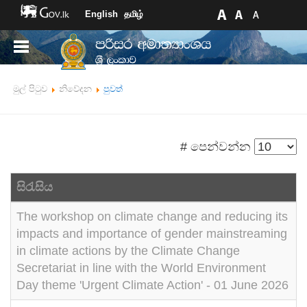
English
தமிழ்
මුල් පිටුව
නිවේදන
පුවත්
# පෙන්වන්න
සිරැසිය
The workshop on climate change and reducing its
impacts and importance of gender mainstreaming
in climate actions by the Climate Change
Secretariat in line with the World Environment
Day theme 'Urgent Climate Action' - 01 June 2026