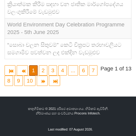
ක්‍රියාත්මක කිරීම සඳහා වන ජාතික මාර්ගෝපදේශය
වලංගුකිරීමේ වැඩමුළුව
World Environment Day Celebration Programme
2025 - 5th June 2025
“සොබා චලන සිතුවම්” කෙටි චිත්‍රපට තරඟාවලියට
සමගාමීව පවත්වන ලද එක්දින වැඩමුළුව
Page 1 of 13
1
2
3
4
...
6
7
8
9
10
කතුහිමිකම © 2021 පරිසර අමාත්‍යාංශය. හිමිකම් ඇවිරිනි.
නිර්මාණය සහ සංවර්ධනය
Procons Infotech.
Last modified: 07 August 2026.