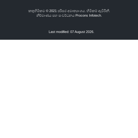
කතුහිමිකම © 2021 පරිසර අමාත්‍යාංශය. හිමිකම් ඇවිරිනි.
නිර්මාණය සහ සංවර්ධනය
Procons Infotech.
Last modified: 07 August 2026.