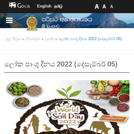
English
தமிழ்
මුල් පිටුව
නිවේදන
පුවත්
ලෝක පාංශු දිනය 2022 (දෙසැම්බර් 05)
ලෝක පාංශු දිනය 2022 (දෙසැම්බර් 05)