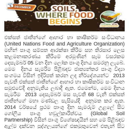
එක්සත් ජාතීන්ගේ ආහාර හා කෘෂිකර්ම සංවිධානය
(United Nations Food and Agriculture Organization)
මඟින් පාංශු සම්පත ආරක්ෂා කිරීම සහ තිරසාර ලෙස
කළමනාකරණය කිරීමේ අරමුණින් සෑම වසරකම
දෙසැම්බර් 05 වන දින ලෝක පාංශු දිනය සමරනු ලැබේ.
මෙම දිනය සැමරීම පිළිබඳව ජාත්‍යන්තර පාංශු විද්‍යා
සංගමය විසින් ඉදිරිපත් කරන ලද නිර්දේශයන්ට 2013
පැවති එක්සත් ජාතීන්ගේ ආහාර හා කෘෂිකර්ම සංවිධාන
සමුළුවේදී අනුමැතිය ලබාදී ඇත. එමෙන්ම, මෙම දිනය
සැමරීම 2013 දෙසැම්බර් මස පැවති 68 වැනි එක්සත්
ජාතීන්ගේ මහා මණ්ඩල සැසියේදී අනුමත කර ඇත.
2014 වර්ෂයේ ප්‍රථම පාංශු දින සැමරුම් උළලේ සිට
ගෝලීය පාංශු හවුල්කාරීත්වය
(Global Soil
Partnership)
විසින් පාංශු විශේෂඥයින් සහ මේ පිළිබඳව
ඇල්ම දක්වන පුද්ගලයන්ගේ එකමුතුවෙන් එතැන් සිට