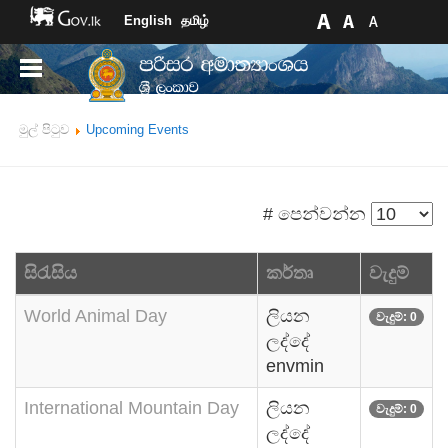
English
தமிழ்
මුල් පිටුව
Upcoming Events
# පෙන්වන්න
සිරැසිය
කර්තෘ
වැදුම්
World Animal Day
ලියන
වැදුම්: 0
ලද්දේ
envmin
International Mountain Day
ලියන
වැදුම්: 0
ලද්දේ