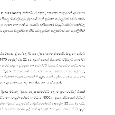
 our Planet) යන්නයි. ඒ අනුව, අනාගත පරපුරෙහි අවශ්‍යතා
ියලු රටවල්වලට මුහුණදී ඇති ප්‍රධාන ගැටලුවක් බවට පත්ව
ලෙස හඳුනා ගත හැකිය. එසේම, හරිතාගාර වායු විමෝචනයන්වල
රිසර දූෂණය වළක්වාගැනීම වෙනුවෙන් ප්ලාස්ටික් සහ පොලිතීන්
රවේදියකු වු ගේලෝඩ් නෙල්සන් නැමැත්තෙකි. ඔහු හා හාවඩ්
න් 1970 අප්‍රේල් මස 22 දින දහස් ගනන් ජනතාව විදීවලට ගෙන්වා
ීම සඳහා ශ්‍රමදාන හා පෝස්ටර් ව්‍යාපාර ඇතුළුව සංවිධානය
ාශය පිළිබඳ ජනතාවගේ අවධානය යොමු නොවන බව දුටු ඔහු,
යන විස්සක් පමණ සහභාගි වී ඇත. මෙහි ප්‍රතිඵලයක් ලෙස වසර
මට ද අවධානය යොමු කර තිබෙන බව පිළිගනී.
ි දිනය මිහිතල දිනය ලෙස සැමරීමට ලොව පුරා රටවල් රැසක්
 විට ලොව පුරා පරිසර සංවිධාන 5000ක දායකත්වයෙන් රටවල්
ා දිනය' යනුවෙන් හැඳින්වෙන්නේ ද අප්‍රේල් 22 වන දිනයයි.
ම දිනය නම් කරන ලදී. එහි අරමුණ "පොළව මත ඇති සියලුම