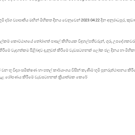
 භූමි දර්ශ ව්‍යාපෘතිය මඟින් මිහිකත දිනය වෙනුවෙන් 2023.04.22 දින අනුරාධපුර, කු
ීය ලේකම් කොට්ඨාශයේ තෝරාගත් පාසල් කිහිපයක විදුහල්පතිවරුන්, ගුරු උපදේශකවර
රීමේ වැදගත්කම පිළිබඳව දැනුවත් කිරීමේ වැඩසටහනක් ලෝක ජල දිනය හා මිහිකත ද
භූ විද්‍යා සමීක්ෂණ හා පතල් කාර්යාංශය විසින් කැණීම් භූමි පුනරුත්ථාපනය කි
පැළ රෝපණය කිරීමේ වැඩසටහනක් ක්‍රියාත්මක කෙරේ