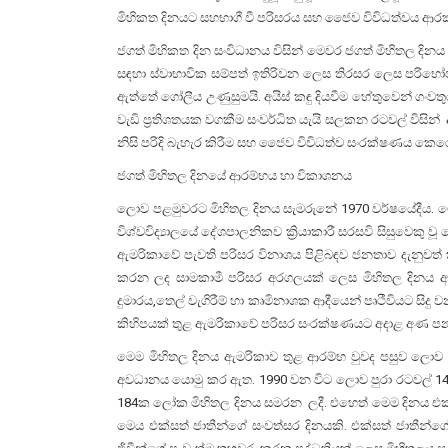
මිහිකත දිනයට සහභාගී වී පරිසරය සහ ජෛව විවිධත්වය ආර
ජගත් මිහිකත දින සංවිධානය විසින් මෙවර ජගත් මිහිතල දි
සඳහා ස්වාභාවික සම්පත් ඉතිරිවන ලෙස තිරසර ලෙස පරිභෝජ
ඇත්තේ ගෝලීය උණුසුමයි. අයිස් කඳු දියවීම හේතුවෙන් ගං
වැඩි ප්‍රතිශතයක වගකීම සංවර්ධිත යැයි සලකන රටවල් විසින්
නිසි පරිදි බැහැර කිරීම සහ ජෛව විවිධත්ව සංරක්ෂණය ක
ජගත් මිහිතල දිනයේ ආරම්භය හා විකාශනය
ලොව පළමුවරට මිහිතල දිනය සැමරුනේ 1970 වර්ෂයේදීය. මේ
විශ්වවිද්‍යාලයේ දේශපාලනිකව ක්‍රියාකාරී සරසවි සිසුවෙකු වූ
ඇමරිකාවේ පැවති පරිසර විනාශය පිළිබඳව ජනතාව දැනුවත් ක
කරන ලද සාමකාමී පරිසර අරගලයක් ලෙස මිහිතල දිනය ආර
දුමාරය,තෙල් වැගිරීම් හා කෘමිනාශක ආදීයෙන් පෘථීවියට සි
කිහිපයක් තුළ ඇමරිකාවේ පරිසර සංරක්ෂණයට අදාළ අණ පනත
මෙම මිහිතල දිනය ඇමරිකාව තුළ ආරම්භ වුවද පසුව ලොව දස
අවධානය යොමු කර ඇත. 1990 වන විට ලොව පුරා රටවල් 141ක
184ක ලෝක මිහිතල දිනය සමරන ලදී. එහෙත් මෙම දිනය එක්සත්
මෙය එක්සත් ජාතීන්ගේ සංවත්සර දිනයකි. එක්සත් ජාතීන