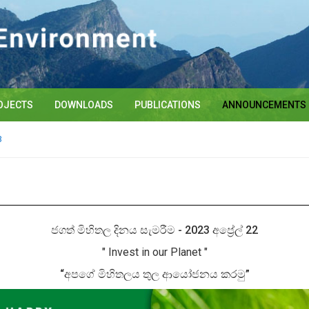
OJECTS
DOWNLOADS
PUBLICATIONS
ANNOUNCEMENTS
3
ජගත් මිහිතල දිනය සැමරීම -
2023 අප්‍රේල් 22
" Invest in our Planet "
“අපගේ මිහිතලය තුල ආයෝජනය කරමු”