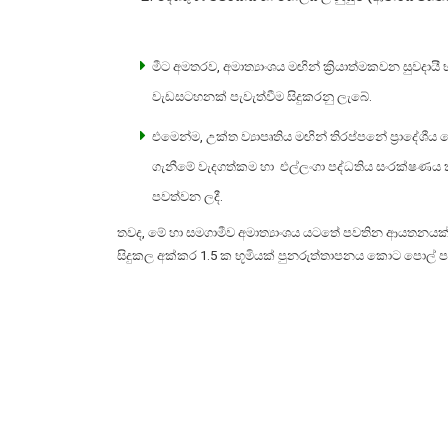
මීට අමතරව, අමාත්‍යාංශය මඟින් ක්‍රියාත්මකවන සුවදායී
වැඩසටහනක් පැවැත්වීම සිදුකරනු ලැබේ.
එමෙන්ම, උක්ත ව්‍යාපෘතිය මඟින් තිරප්පනේ ප්‍රාදේශ
ගැනීමේ වැදගත්කම හා එල්ලංගා පද්ධතිය සංරක්ෂණය කි
පවත්වන ලදී.
තවද, මේ හා සමගාමීව අමාත්‍යාංශය යටතේ පවතින ආයතනයක් වන 
සිදුකල අක්කර 1.5 ක භූමියක් පුනරුත්තාපනය කොට පොල් 