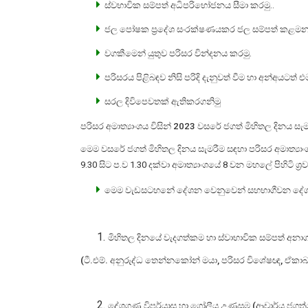
ස්වභාවික සම්පත් අධිපරිභෝජනය සීමා කරමු..
ජල පෝෂක ප්‍රදේශ සංරක්ෂණයකර ජල සම්පත් කළම
වගකීමෙන් යුතුව පරිසර වින්දනය කරමු.
පරිසරය පිළිබඳව නිසි පරිදි දැනුවත් වීම හා අන්අයටත් එ
සරල දිවිපෙවතක් ඇතිකරගනිමු
පරිසර අමාත්‍යාංශය විසින්
2023
වසරේ ජගත් මිහිතල දිනය සැමර
මෙම වසරේ ජගත් මිහිතල දිනය සැමරීම සඳහා පරිසර අමාත්‍යාං
9.30 සිට ප.ව 1.30 දක්වා අමාත්‍යාංශයේ 8 වන මහලේ පිහිටි 
මෙම වැඩසටහනේ දේශන වෙනුවෙන් සහභාගීවන දේශකයන
මිහිතල දිනයේ වැදගත්කම හා ස්වාභාවික සම්පත් අනා
(ටී.එම්. අනුරුද්ධ තෙන්නකෝන් මයා, පරිසර විශේෂඥ, ඒකාබද
දේශගුණ විපර්යාස හා ගෝලීය උණුසුම (ආචාර්ය ජගත්