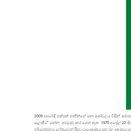
2009 වසරේදී එක්සත් ජාතීන්ගේ මහා මණ්ඩලය විසින් සම
සැලකීම” යන්න අරමුණු කර ගෙන ඇත. 1970 අප්‍රේල් 22 දින
පරිභෝජනය හේතුවෙන් සිදුවූ වායු දූෂණය සහ ජල දූෂණය 