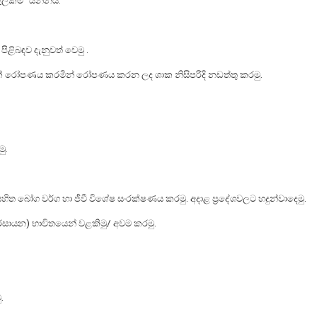
ැලකීම" යන්නයි.
පිළිබඳව දැනුවත් වෙමු .
 රුක් රෝපණය කරමින් රෝපණය කරන ලද ශාක නිසිපරිදි නඩත්තු කරමු.
ු.
ිත බෝග වර්ග හා ජීවී විශේෂ සංරක්ෂණය කරමු. අදාළ ප්‍රදේශවලට හදුන්වාදෙමු.
ෂි රසායන) භාවිතයෙන් වළකිමු/ අවම කරමු.
.