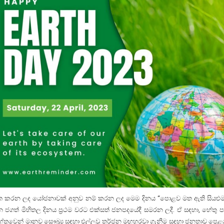
්මත කරන ලද යෝජනාවක් අනුව නම් කරන ලද මෙම දිනය “පොළව මත ඇති සියළුම 
 ජගත් මිහිතල දිනය ප්‍රථම වරට එක්සත් ජනපදයේදී සමරන ලදී. ඒ සඳහා, හේතු පාද
හේතුවෙන් මානව සෞඛ්‍ය සඳහා එල්ලවූ තර්ජන මඟහරවා ගැනීම සඳහා ජනතාව පෙළග