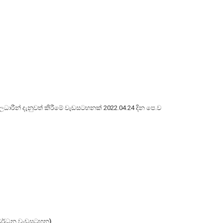
ිලධාරීන් දැනුවත් කිරීමේ වැඩසටහනක් 2022.04.24 දින පෙ.ව
සංවර්ධන වැඩසටහන)