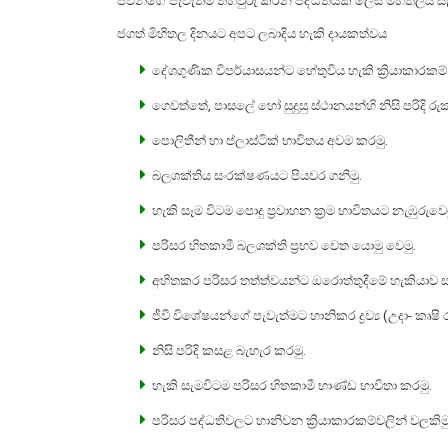
ජිවීන්ගේ පැවැත්ම තහවුරු කරන පද්ධතියක් ලෙස මිහිතලය ස
ජගත් මිහිතල දිනයට අපට ලබාදිය හැකි දායකත්වය
දේශගුණික විපර්යාසයන්ට හේතුවිය හැකි ක්‍රියාකාරකම් 
ගෙවත්තේ, පාසලේ හෝ සුදුසු ස්ථානයන්හි නිසි පරිදි
පොලිතීන් හා ප්ලාස්ටික් භාවිතය අවම කරමු.
බලශක්තිය සංරක්ෂණයට පියවර ගනිමු.
හැකි සෑම විටම පොදු ප්‍රවාහන ක්‍රම භාවිතයට නැඹුරුවෙම
පරිසර හිතකාමී බලශක්ති ප්‍රභව වෙත යොමු වෙමු.
අහිතකර පරිසර තත්ත්වයන්ට ඔරොත්තුදීමේ හැකියාව සහ
ජීවී විශේෂයන්ගේ පැවැත්මට හානිකර ද්‍රව්‍ය (උදා- කෘ
නිසි පරිදි කසළ බැහැර කරමු.
හැකි සැමවිටම පරිසර හිතකාමී භාණ්ඩ භාවිතා කරමු.
පරිසර පද්ධතිවලට හානිවන ක්‍රියාකාරකම්වලින් වලකිමු