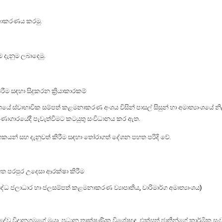
නාකරණය කරමු.
ම දැනුම ලබාදෙමු.
ීම සඳහා සිදුකරන ක්‍රියාකාරකම්
ශයේ ස්වාභාවික සම්පත් කළමනාකරණ අංශය විසින් පාසල් සිසුන් හා අමාත්‍යාංශයේ න
ශ්‍රවණාගාරයේදී පැවැත්වීමට කටයුතු සංවිධානය කර ඇත.
් සහ දැනුවත් කිරීම සඳහා තෝරාගත් දේශන පහත පරිදි වේ.
ගත පරපුර උදෙසා ආරක්ෂා කිරීම
්ධ ජලාධාර හා ජලසම්පත් කළමනාකරණ ව්‍යාපෘතිය, වාරිමාර්ග අමාත්‍යාංශය)
දේව විදානගමගේ මයා, ප්‍රධාන තාක්ෂණික විශේෂඥ, එක්සත් ජාතීන්ගේ කාර්මික 