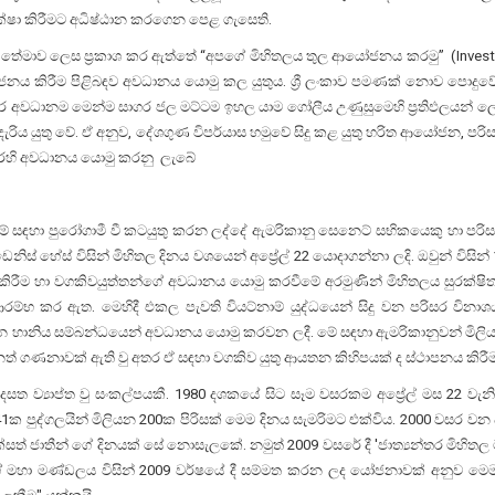
ක්ෂා කිරීමට අධිෂ්ඨාන කරගෙන පෙළ ගැසෙති.
නය තේමාව ලෙස ප්‍රකාශ කර ඇත්තේ “අපගේ මිහිතලය තුල ආයෝජනය කරමු” (Invest in
නය කිරීම පිළිබඳව අවධානය යොමු කල යුතුය. ශ්‍රී ලංකාව පමණක් නොව පොදුවේ ස
වතුර අවධානම මෙන්ම සාගර ජල මට්ටම ඉහල යාම ගෝලීය උණුසුමෙහි ප්‍රතිඵලයන් 
 දැරිය යුතු වේ. ඒ අනුව, දේශගුණ විපර්යාස හමුවේ සිදු කළ යුතු හරිත ආයෝජන, ප
ෙරෙහි අවධානය යොමු කරනු ලැබේ
 සඳහා පුරෝගාමී වී කටයුතු කරන ලද්දේ ඇමරිකානු සෙනෙට් සභිකයෙකු හා පරිස
 ඩෙනිස් හේස් විසින් මිහිතල දිනය වශයෙන් අප්‍රේල් 22 යොදාගන්නා ලදි. ඔවුන් විසි
ිරීම හා වගකිවයුත්තන්ගේ අවධානය යොමු කරවීමේ අරමුණින් මිහිතලය සුරක්ෂිත කිර
ම්භ කර ඇත. මෙහිදී එකල පැවති වියට්නාම් යුද්ධයෙන් සිදු වන පරිසර වින
දු වන හානිය සම්බන්ධයෙන් අවධානය යොමු කරවන ලදී. මේ සඳහා ඇමරිකානුවන් මිලි
් ගණනාවක් ඇති වු අතර ඒ සඳහා වගකිව යුතු ආයතන කිහිපයක් ද ස්ථාපනය කිරී
ත ව්‍යාප්ත වු සංකල්පයකී. 1980 දශකයේ සිට සෑම වසරකම අප්‍රේල් මස 22 වැන
 පුද්ගලයින් මිලියන 200ක පිරිසක් මෙම දිනය සැමරිමට එක්විය. 2000 වසර වන
 ජාතීන් ගේ දිනයක් සේ නොසැලකේ. නමුත් 2009 වසරේ දී 'ජාත්‍යන්තර මිහිතල මාත
්ගේ මහා මණ්ඩලය විසින් 2009 වර්ෂයේ දී සම්මත කරන ලද යෝජනාවක් අනුව මෙ