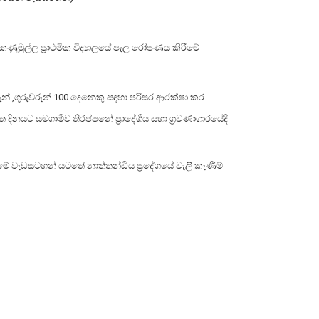
ඩාකණුමුල්ල ප්‍රාථමික විද්‍යාලයේ පැල රෝපණය කිරීමේ
ුන් ,ගුරුවරුන් 100 දෙනෙකු සඳහා පරිසර ආරක්ෂා කර
ිනයට සමගාමීව තිරප්පනේ ප්‍රාදේශීය සභා ශ්‍රවණාගාරයේදී
රීමේ වැඩසටහන් යටතේ නාත්තන්ඩිය ප්‍රදේශයේ වැලි කැණීම්