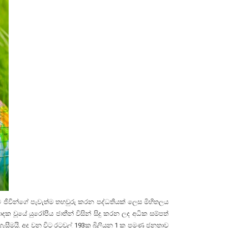
ජීවීන්ගේ පැවැත්ම තහවුරු කරන පද්ධතියක් ලෙස මිහිතලය
ක වූයේ යුරෝපීය ජාතීන් විසින් සිදු කරන ලද අධික සම්පත්
ැසීමයි. අද වන විට රටවල් 193ක බිලියන 1 ක පමණ ජනතාව