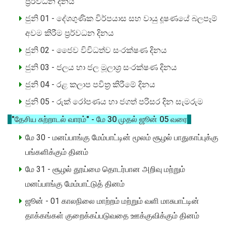
ප්‍රර්වධන දිනය
ජුනි 01 - දේශගුණික විර්පයාස සහ වායු දූෂණයේ බලපෑම්
අවම කිරීම ප්‍රර්වධන දිනය
ජුනි 02 - ජෛව විවිධත්ව සංරක්ෂණ දිනය
ජුනි 03 - ජලය හා ජල මූලාශ්‍ර සංරක්ෂණ දිනය
ජුනි 04 - රළ කලාප පවිත‍්‍ර කිරීමේ දිනය
ජුනි 05 - රුක් රෝපණය හා ජගත් පරිසර දින සැමරුම
"தேசிய சுற்றாடல் வாரம்" - மே 30 முதல் ஜூன் 05 வரை
மே 30 - மனப்பாங்கு மேம்பாட்டின் மூலம் சூழல் பாதுகாப்புக்கு
பங்களிக்கும் தினம்
மே 31 - சூழல் தூய்மை தொடர்பான அறிவு மற்றும்
மனப்பாங்கு மேம்பாட்டுத் தினம்
ஜூன் - 01 காலநிலை மாற்றம் மற்றும் வளி மாசுபாட்டின்
தாக்கங்கள் குறைக்கப்படுவதை ஊக்குவிக்கும் தினம்