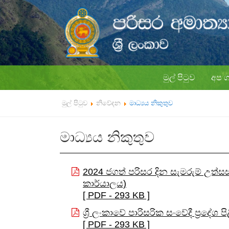
මුල් පිටුව
අප 
මුල් පිටුව
නිවේදන
මාධ්‍යය නිකුතුව
මාධ්‍යය නිකුතුව
2024 ජගත් පරිසර දින සැමරුම් උත්සස
කාර්යාලය)
[ PDF - 293 KB ]
ශ්‍රී ලංකාවේ පාරිසරික සංවේදී ප්‍රදේශ ප
[ PDF - 293 KB ]