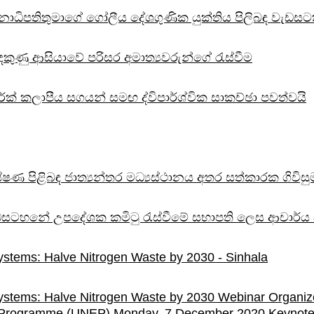
 ජනාධිපතිතුමාගේ ගෝලීය දේශගුණික යුක්තිය පිලිබඳ වැඩස
ුණු ආසියාවේ පරිසර අමාත්‍යවරුන්ගේ රැස්වීම
ර්ක් කලාපීය සගයන් සමඟ ද්විපාර්ශ්වික සාකච්ඡා පවත්වයි
්යේෂණ පිළිබඳ ජාත්‍යන්තර මධ්‍යස්ථානය අතර සත්කාරක ගිවි
ඩසටහනේ උපදේශක කමිටු රැස්වීමේ සභාපති ලෙස ආචාර්ය අන
ystems: Halve Nitrogen Waste by 2030 - Sinhala
Systems: Halve Nitrogen Waste by 2030 Webinar Organize
t Programme (UNEP) Monday, 7 December 2020 Keynot