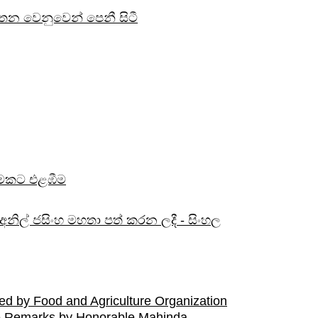
ටතන වෙනුවෙන් පෙනී සිටී
සුමකට එළඹීම
ිල් ජසිංහ මහතා පත් කරන ලදී - සිංහල
d by Food and Agriculture Organization
e Remarks by Honorable Mahinda