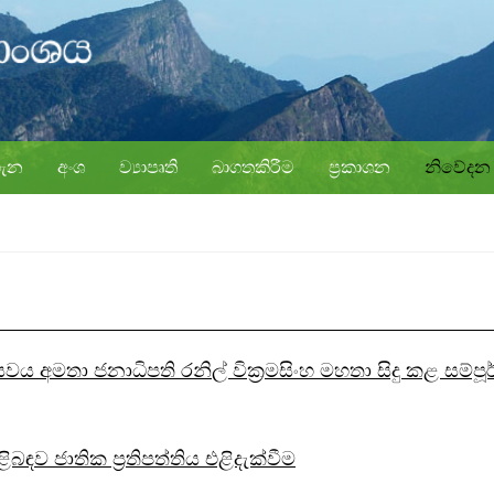
ගැන
අංශ
ව්‍යාපෘති
බාගතකිරීම
ප්‍රකාශන
නිවේදන
වය අමතා ජනාධිපති රනිල් වික්‍රමසිංහ මහතා සිදු කළ සම්ප
ිළිබඳව ජාතික ප්‍රතිපත්තිය එළිදැක්වීම