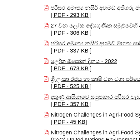
පරිසර අමාත්‍ය නසීර් අහමඩ් අතිගරු
[ PDF - 293 KB ]
27 වන ලෝක දේශගුණික සමුළුවෙහි දක
[ PDF - 306 KB ]
පරිසර අමාත්‍ය නසීර් අහමඩ් මහතා සා
[ PDF - 337 KB ]
ලෝක ඕසෝන් දිනය - 2022
[ PDF - 673 KB ]
ශ්‍රී ලංකා රජය හා කෘෂි වන වගා පර
[ PDF - 525 KB ]
දකුණු ආසියාවේ සමුපකාර පරිසර වැ
[ PDF - 357 KB ]
Nitrogen Challenges in Agri-Food S
[ PDF - 45 KB]
Nitrogen Challenges in Agri-Food 
(FAO) United Nations Environmen