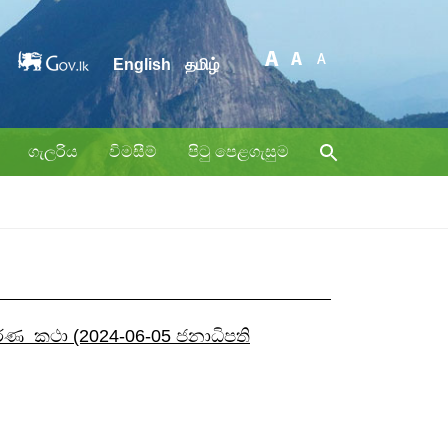
English
தமிழ்
ගැලරිය
විමසීම්
පිටු පෙළගැසුම
ූර්ණ කථා (2024-06-05 ජනාධිපති