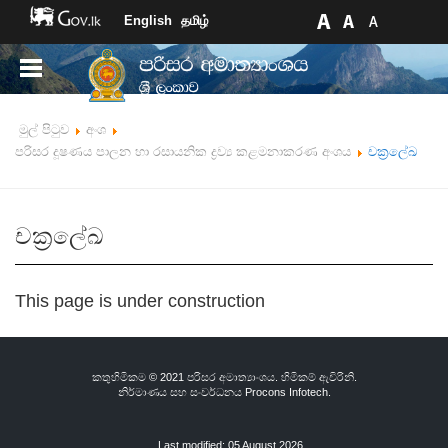
English
தமிழ்
මුල් පිටුව
අංශ
පරිසර දූෂණය පාලන හා රසායනික ද්‍රව්‍ය කළමනාකරණ අංශය
චක්‍රලේඛ
චක්‍රලේඛ
This page is under construction
කතුහිමිකම © 2021 පරිසර අමාත්‍යාංශය. හිමිකම් ඇවිරිනි.
නිර්මාණය සහ සංවර්ධනය
Procons Infotech.
Last modified: 05 August 2026.