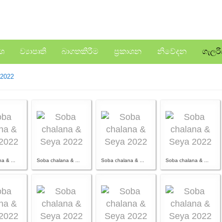
ංශ
ව්‍යාපෘති
බාගතකිරීම
ප්‍රකාශන
නිවේදන
ගැලර
 2022
a & ...
Soba chalana & ...
Soba chalana & ...
Soba chalana & ...