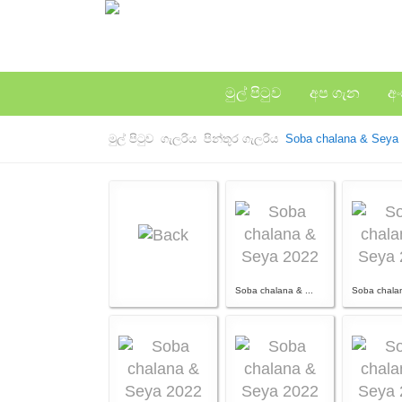
මුල් පිටුව
අප ගැන
අ
මුල් පිටුව
ගැලරිය
පින්තූර ගැලරිය
Soba chalana & Seya
Soba chalana & ...
Soba chalan