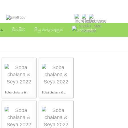
English
தமிழ்
ිය
විමසීම්
පිටු පෙළගැසුම
Soba chalana & ...
Soba chalana & ...