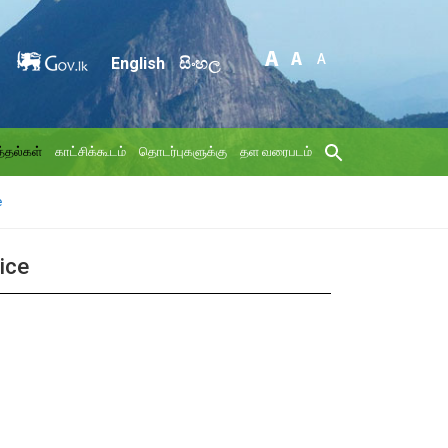
English
සිංහල
்தல்கள்
காட்சிக்கூடம்
தொடர்புகளுக்கு
தள வரைபடம்
e
ice