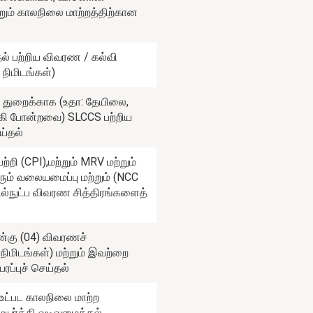
்றும் காலநிலை மாற்றத்திற்கான
் பற்றிய விவரண / கல்வி
 நிமிடங்கள்)
துறைக்காக (உதா: தேயிலை,
்கி போன்றவை) SLCCS பற்றிய
்தல்
்றி (CPI),மற்றும் MRV மற்றும்
ும் வலையமைப்பு மற்றும் (NCC
ல்நுட்ப விவரண சித்திரங்களைத்
ன்கு (04) விவரணச்
நிமிடங்கள்) மற்றும் இவற்றை
ப்புச் செய்தல்
 உட்பட காலநிலை மாற்ற
ர்த்தி வடிவமைத்தல்