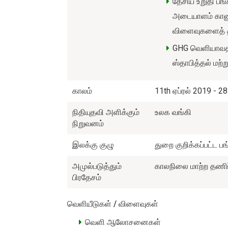
தேசிய உறுதி பங
அடையாளம் காணுத
விளைவுகளைத் 
GHG வெளியாவதன
ஸ்தாபித்தல் மற்
காலம்
11th ஏப்ரல் 2019 - 2
நிதியுதவி அளிக்கும்
உலக வங்கி
நிறுவனம்
இலக்கு குழு
துறை குறிக்கப்பட்ட ப
அமுல்படுத்தும்
காலநிலை மாற்ற தணிப்
பிரதேசம்
வெளியீடுகள் / விளைவுகள்
வெளி ஆலோசனைகள்