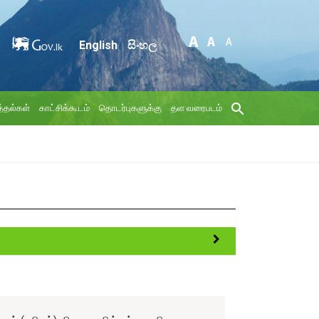
English
සිංහල
்தல்கள்
காட்சிக்கூடம்
தொடர்புகளுக்கு
தள வரைபடம்