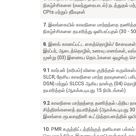
நிகழ்ச்சிகளை (கலந்துரையாடல்) நடத்துதல் மற
CPIs மற்றும் தீர்வுகள்
7.
இலங்கையில் காலநிலை மாற்றத்தை தணித்தல
நிகழ்ச்சிகளை தயாரித்து ஒளிபரப்புதல் (30 - 50
8.
இனங் காணப்பட்ட கைத்தொழில்/ சேவைகள் 
இரப்பர், ஆடைத்தொழில், உணவு பானங்கள், வங
மூன்று (03) இணைய தொடர்களை ஒழுங்கு செய
9.1
கார்பன் (கரிமம்) விலை குறித்தல் கருவிகள்பற
SLCR, தேசிய காலநிலை மாற்ற தரவுகளைப் பகிர
DSN) மற்றும் SLCCS ஆகிய நான்கு (04) தொழி
தயாரித்தல் (ஆகக்கூடியது 15 நிமிடங்கள்)
9.2
காலநிலை மாற்றத்தை தணித்தல் பற்றிய நா
சித்திரங்களைத் தயாரித்தல் (ஆகக்கூடியது 30 
இலங்கை ரூபவாஹினி கூட்டுத்தாபனத்தில் ஒயிபர
10.
PMR கருத்திட்டத்திற்குத் தனியான பக்கம்
செயலகத்திற்கு இணையத்தளமொன்றைத் தரமுய