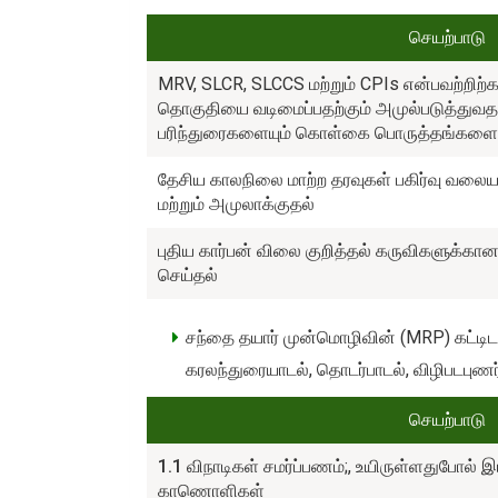
செயற்பாடு
MRV, SLCR, SLCCS மற்றும் CPIs என்பவற்றி
தொகுதியை வடிமைப்பதற்கும் அமுல்படுத்துவதற
பரிந்துரைகளையும் கொள்கை பொருத்தங்களையும்
தேசிய காலநிலை மாற்ற தரவுகள் பகிர்வு வலைய
மற்றும் அமுலாக்குதல்
புதிய கார்பன் விலை குறித்தல் கருவிகளுக்கா
செய்தல்
சந்தை தயார் முன்மொழிவின் (MRP) கட்டிட 
கரலந்துரையாடல், தொடர்பாடல், விழிபடபுணர்
செயற்பாடு
1.1
விநாடிகள் சமர்ப்பணம்;, உயிருள்ளதுபோல் இ
காணொளிகள்