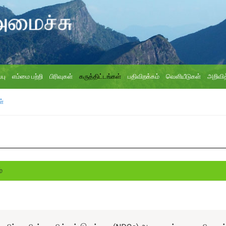
்பு
எம்மை பற்றி
பிரிவுகள்
கருத்திட்டங்கள்
பதிவிறக்கம்
வெளியீடுகள்
அறிவித
ள்
்