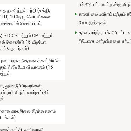
பங்கீடுபாட்டாளர்ளுக்கு விழ
தை தணித்தல் பற்றி (சக்தி,
காலநிலை மாற்றம் மற்றும் த
FOLU) 10 நேரடி செய்திகளை
மேம்படுத்துதல்
டகங்களில் வெளியிடல்
துறைசார்ந்த பங்கீடுபாட்ட
SLCCS மற்றும் CPI மற்றும்
ரீதியான மாற்றங்களை ஏற்பட
ாகக் கொண்டு 15 வீடியோ
ளிப் தொடர்கள்)
புடையதாக தொலைக்காட்சியில்
கும் 7 வீடியோ விவரணம் (15
த்தல்
துண்டுப்பிரசுரங்கள்,
்பற்றி விழிப்புணர்வூட்டும்
தல்
ற்காக காலநிலை சிறந்த நகரம்
ிடங்கள்)
ொலைக்காட்சி, வானொலி