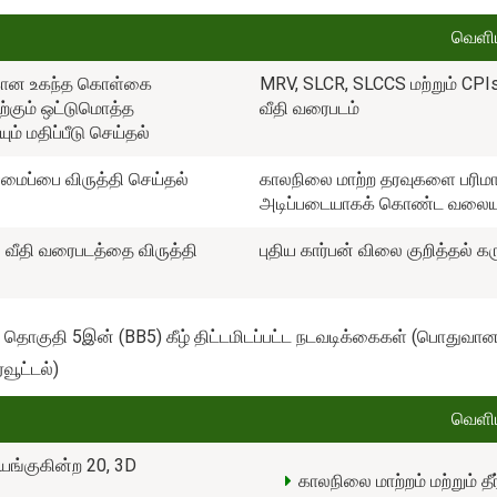
வெளிய
ற்கான உகந்த கொள்கை
MRV, SLCR, SLCCS மற்றும் CP
்கும் ஒட்டுமொத்த
வீதி வரைபடம்
 மதிப்பீடு செய்தல்
மைப்பை விருத்தி செய்தல்
காலநிலை மாற்ற தரவுகளை பர
அடிப்படையாகக் கொண்ட வலைய
ன வீதி வரைபடத்தை விருத்தி
புதிய கார்பன் விலை குறித்தல் 
தொகுதி 5இன் (BB5) கீழ் திட்டமிடப்பட்ட நடவடிக்கைகள் (பொதுவான எ
வூட்டல்)
வெளிய
யங்குகின்ற 20, 3D
காலநிலை மாற்றம் மற்றும் தீர