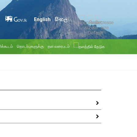
English
සිංහල
ிக்கூடம்
தொடர்புகளுக்கு
தள வரைபடம்