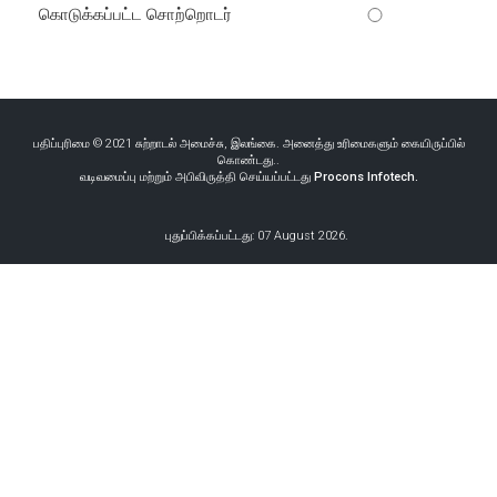
கொடுக்கப்பட்ட சொற்றொடர்
பதிப்புரிமை © 2021 சுற்றாடல் அமைச்சு, இலங்கை. அனைத்து உரிமைகளும் கையிருப்பில்
கொண்டது..
வடிவமைப்பு மற்றும் அபிவிருத்தி செய்யப்பட்டது
Procons Infotech.
புதுப்பிக்கப்பட்டது: 07 August 2026.