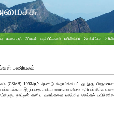
்பு
எம்மை பற்றி
பிரிவுகள்
கருத்திட்டங்கள்
பதிவிறக்கம்
வெளியீடுகள்
அறிவித
்கங்கள் பணியகம்
பணியகம் (GSMB) 1993ஆம் ஆண்டு ஸ்தாபிக்கப்பட்டது. இது பிரதான
ன் நன்மைக்காக இருப்பதை, கனிய வளங்கள் வினைத்திறன் மிக்க வகையி
செய்கிறது. நாட்டின் கனிய வளங்களை மதிப்பீடு செய்தல் புவிச