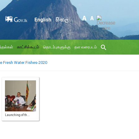
English
සිංහල
்தல்கள்
காட்சிக்கூடம்
தொடர்புகளுக்கு
தள வரைபடம்
the Fresh Water Fishes-2020
Launching of th...