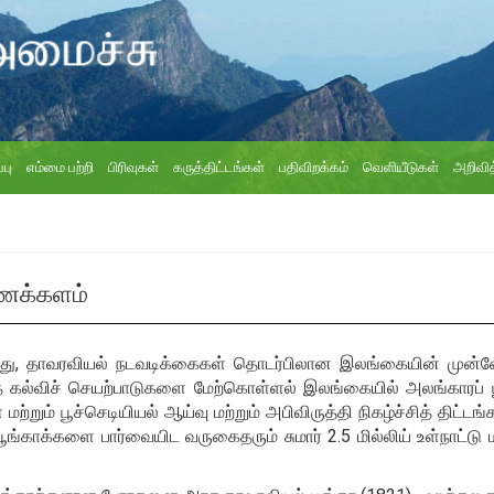
்பு
எம்மை பற்றி
பிரிவுகள்
கருத்திட்டங்கள்
பதிவிறக்கம்
வெளியீடுகள்
அறிவித
ணைக்களம்
து, தாவரவியல் நடவடிக்கைகள் தொடர்பிலான இலங்கையின் முன்னோ
கல்விச் செயற்பாடுகளை மேற்கொள்ளல் இலங்கையில் அலங்காரப் ப
ள் மற்றும் பூச்செடியியல் ஆய்வு மற்றும் அபிவிருத்தி நிகழ்ச்சித் த
ூங்காக்களை பார்வையிட வருகைதரும் சுமார் 2.5 மில்லிய் உள்நாட்டு 