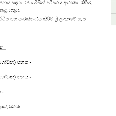
යෝජනය සඳහා රජය විසින් පරිසරය ආරක්ෂා කිරීම,
 කළ යුතුය.
රීම සහ සංරක්ෂණය කිරීම ශ්‍රී ලංකාවේ සෑම
ත -
සංශෝධන) පනත -
සංශෝධන) පනත -
 -
 ආඥා පනත -