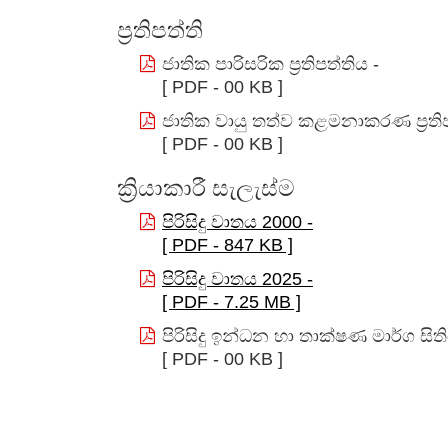
ප්‍රතිපත්ති
ජාතික පාරිසරික ප්‍රතිපත්තිය -
[ PDF - 00 KB ]
ජාතික වායු තත්ව කළමනාකරණ ප්‍රතිප
[ PDF - 00 KB ]
ක්‍රියාකාරී සැලැස්ම
පිරිසිදු වාතය 2000 -
[ PDF - 847 KB ]
පිරිසිදු වාතය 2025 -
[ PDF - 7.25 MB ]
පිරිසිදු ඉන්ධන හා තාක්ෂණ මාර්ග සිත
[ PDF - 00 KB ]