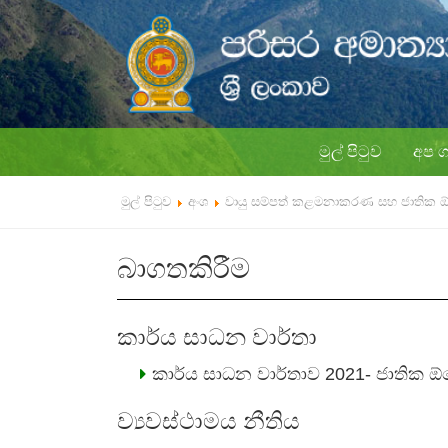
මුල් පිටුව
අප 
මුල් පිටුව
අංශ
වායු සම්පත් කළමනාකරණ සහ ජාතික
බාගතකිරීම
කාර්ය සාධන වාර්තා
කාර්ය සාධන වාර්තාව 2021- ජාතික
ව්‍යවස්ථාමය නීතිය