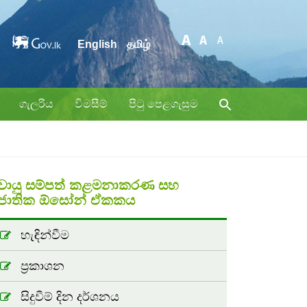
English
தமிழ்
ගැලරිය
විමසීම්
පිටු පෙළගැසුම
වායු සම්පත් කළමනාකරණ සහ
ජාතික ඕසෝන් ඒකකය
හැඳින්වීම
ප්‍රකාශන
සිදුවීම් දින දර්ශනය