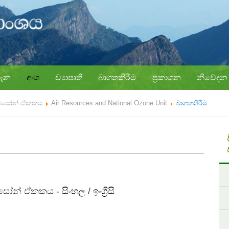
ගැන
අංශ
ව්‍යාපෘති
බාගතකිරීම
ප්‍රකාශන
නිවේදන
 ඕසෝන් ඒකකය
Air Resources and National Ozone Unit
බාගතකිරීම
 ඕසෝන් ඒකකය -
සිංහල
/
ඉංග්‍රීසි