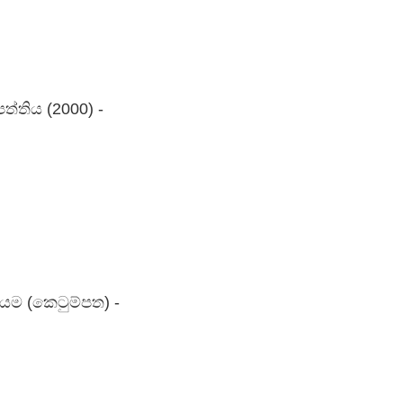
ත්තිය (2000) -
ියම (කෙටුම්පත) -