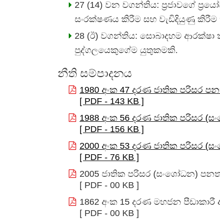
27 (14) වන වගන්තිය: ප්‍රජාවගේ ප්‍ර
සංරක්ෂණය කිරීම සහ වැඩිදියුණු කිරීම
28 (ඊ) වගන්තිය: සොබාදහම ආරක්ෂා කි
පුද්ගලයෙකුගේම යුතුකමකි.
නීති සම්පාදනය
1980 අංක 47 දරණ ජාතික පරිසර පන
[ PDF - 143 KB ]
1988 අංක 56 දරණ ජාතික පරිසර (
[ PDF - 156 KB ]
2000 අංක 53 දරණ ජාතික පරිසර (
[ PDF - 76 KB ]
2005 ජාතික පරිසර (සංශෝධන) පනත
[ PDF - 00 KB ]
1862 අංක 15 දරණ මහජන පීඩාකාරී
[ PDF - 00 KB ]