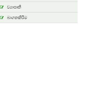
ව්‍යාපෘති
බාගතකිරීම